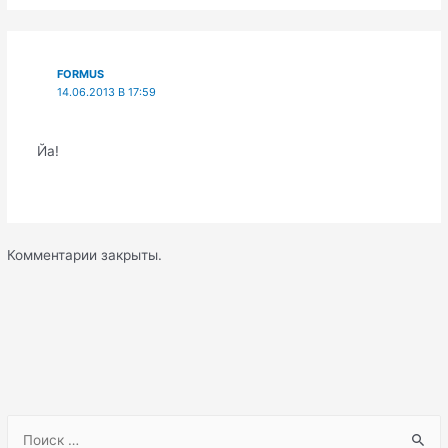
FORMUS
14.06.2013 В 17:59
Йа!
Комментарии закрыты.
S