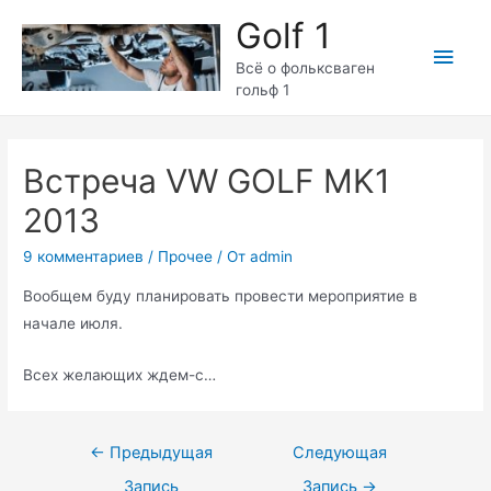
Перейти
Golf 1
к
Глав
содержимому
Всё о фольксваген
гольф 1
мен
Встреча VW GOLF MK1
2013
9 комментариев
/
Прочее
/ От
admin
Вообщем буду планировать провести мероприятие в
начале июля.
Всех желающих ждем-с…
Навигация
←
Предыдущая
Следующая
по
Запись
Запись
→