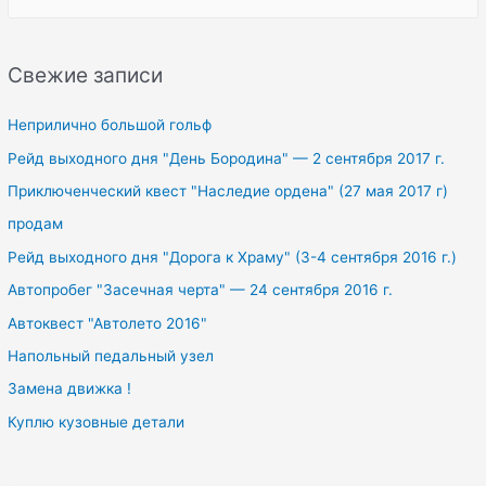
e
a
r
Свежие записи
c
h
Неприлично большой гольф
f
Рейд выходного дня "День Бородина" — 2 сентября 2017 г.
o
Приключенческий квест "Наследие ордена" (27 мая 2017 г)
r
продам
:
Рейд выходного дня "Дорога к Храму" (3-4 сентября 2016 г.)
Автопробег "Засечная черта" — 24 сентября 2016 г.
Автоквест "Автолето 2016"
Напольный педальный узел
Замена движка !
Куплю кузовные детали