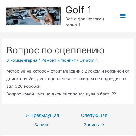
Перейти
Golf 1
к
Глав
содержимому
Всё о фольксваген
гольф 1
мен
Вопрос по сцеплению
3 комментария
/
Ремонт и тюнинг
/ От
admin
Мотор 9а на котором стоит маховик с диском и корзиной от
двигателя 2е , диск сцепления по шлицам не подходит на
вал 020 коробки,
Вопрос какой именно диск сцепления нужно брать??
Навигация
←
Предыдущая
Следующая
по
Запись
Запись
→
записям