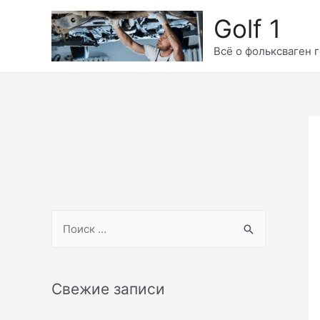
Перейти
Golf 1
к
содержимому
Всё о фольксваген г
S
e
a
r
Свежие записи
c