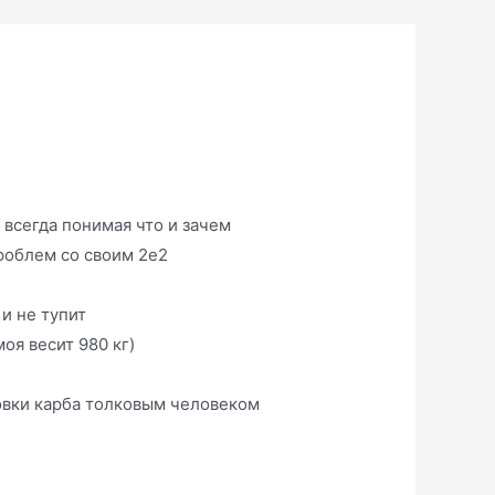
е всегда понимая что и зачем
проблем со своим 2е2
 и не тупит
оя весит 980 кг)
ровки карба толковым человеком