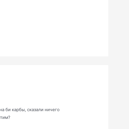
на би карбы, сказали ничего
этим?