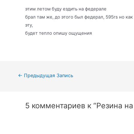
этим летом буду ездить на федерале
брал там же, до этого был федерал, 595rs но как 
эту,
будет тепло опишу ощущения
Навигация
←
Предыдущая Запись
по
записям
5 комментариев к “Резина на