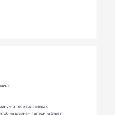
мчане
зину-ни тебе головняка с
 чтоб не шумная. Теперича будет