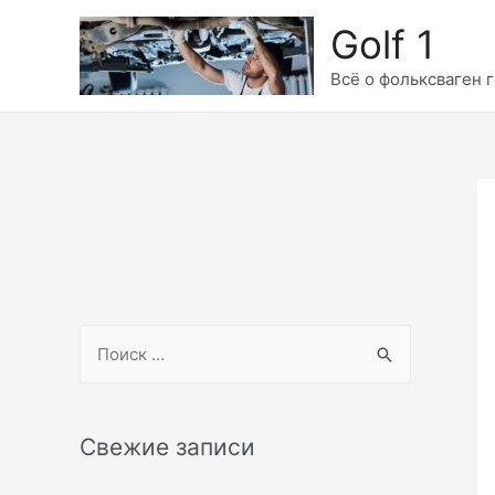
Перейти
Golf 1
к
содержимому
Всё о фольксваген г
S
e
a
r
Свежие записи
c