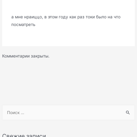
а мне нраиццо, в этом году как раз токи было на что
посматреть
Комментарии закрыты.
S
e
a
r
Свежие записи