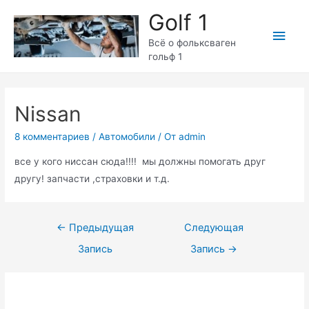
Перейти
Golf 1
к
Глав
содержимому
Всё о фольксваген
гольф 1
мен
Nissan
8 комментариев
/
Автомобили
/ От
admin
все у кого ниссан сюда!!!!
мы должны помогать друг
другу! запчасти ,страховки и т.д.
Навигация
←
Предыдущая
Следующая
по
Запись
Запись
→
записям