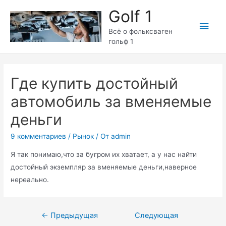
Перейти
Golf 1
к
Глав
содержимому
Всё о фольксваген
гольф 1
мен
Где купить достойный
автомобиль за вменяемые
деньги
9 комментариев
/
Рынок
/ От
admin
Я так понимаю,что за бугром их хватает, а у нас найти
достойный экземпляр за вменяемые деньги,наверное
нереально.
Навигация
←
Предыдущая
Следующая
по