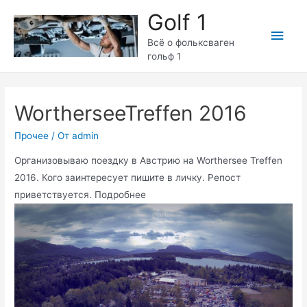
Перейти
Golf 1
к
Глав
содержимому
Всё о фольксваген
гольф 1
мен
WortherseeTreffen 2016
Прочее
/ От
admin
Организовываю поездку в Австрию на Worthersee Treffen
2016. Кого заинтересует пишите в личку. Репост
приветствуется. Подробнее