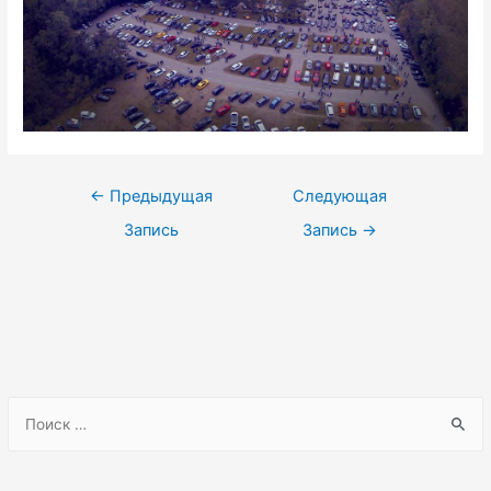
Навигация
←
Предыдущая
Следующая
по
Запись
Запись
→
записям
S
e
a