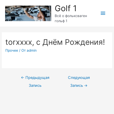
Перейти
Golf 1
к
Глав
содержимому
Всё о фольксваген
гольф 1
мен
torxxxx, с Днём Рождения!
Прочее
/ От
admin
Навигация
←
Предыдущая
Следующая
по
Запись
Запись
→
записям