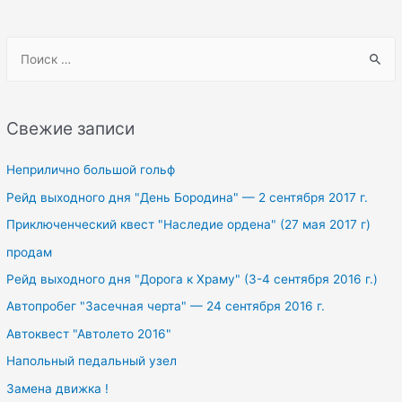
S
e
a
r
Свежие записи
c
h
Неприлично большой гольф
f
Рейд выходного дня "День Бородина" — 2 сентября 2017 г.
o
Приключенческий квест "Наследие ордена" (27 мая 2017 г)
r
продам
:
Рейд выходного дня "Дорога к Храму" (3-4 сентября 2016 г.)
Автопробег "Засечная черта" — 24 сентября 2016 г.
Автоквест "Автолето 2016"
Напольный педальный узел
Замена движка !