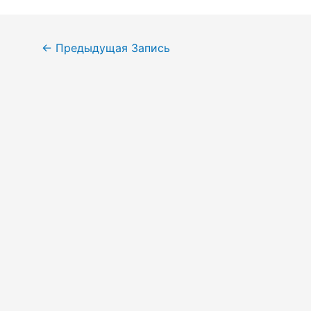
Навигация
←
Предыдущая Запись
по
записям