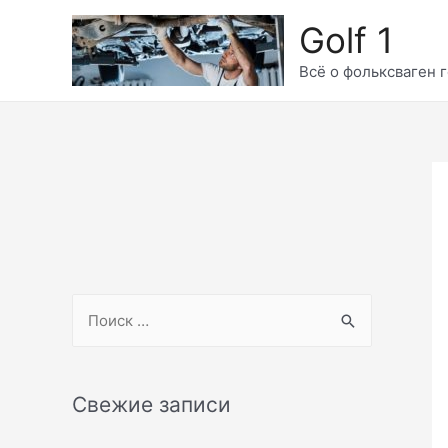
Перейти
Golf 1
к
содержимому
Всё о фольксваген г
S
e
a
r
Свежие записи
c