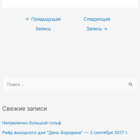
Навигация
←
Предыдущая
Следующая
по
Запись
Запись
→
записям
S
e
a
r
Свежие записи
c
h
Неприлично большой гольф
f
Рейд выходного дня "День Бородина" — 2 сентября 2017 г.
o