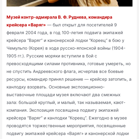
Музей контр-адмирала В. Ф. Руднева, командира
крейсера «Варяг»
— был открыт для посетителей 9
февраля 2004 года, в год 100-летия подвига экипажей
крейсера “Варяг” и канонерской лодки “Кореец” в бою у
Чемульпо (Корея) в ходе русско-японской войны (1904-
1905 гг.). Русские моряки вступили в бой с
превосходящими силами противника, готовые умереть, но
не спустить Андреевского флага, исчерпав все боевые
ресурсы, командир принял решение — крейсер затопить, а
канлодку взорвать. Основные экспозиционно-
выставочные площади музея включают два смежных
зала: большой круглый, и малый, так называемая, кают-
компания. Экспозиция посвящена подвигу экипажей
крейсера “Варяг” и канлодки “Кореец”. Ежегодно в музее
проводятся торжественные мероприятия, посвященные
подвигу экипажей крейсера «Варяг» и канонерской лодки