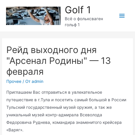
Перейти
Golf 1
к
Глав
содержимому
Всё о фольксваген
гольф 1
мен
Рейд выходного дня
"Арсенал Родины" — 13
февраля
Прочее
/ От
admin
Приглашаем Вас отправиться в увлекательное
путешествие в г.Тула и посетить самый большой в России
Тульский государственный музей оружия, а так же
уникальный музей контр-адмирала Всеволода
Федоровича Руднева, командира знаменитого крейсера
«Варяг».