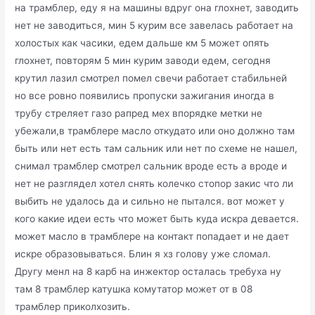
на трамблер, еду я на машины вдруг она глохнет, заводить
нет не заводиться, мин 5 курим все завелась работает на
холостых как часики, едем дальше км 5 может опять
глохнет, повторям 5 мин курим заводи едем, сегодня
крутил лазил смотрел помел свечи работает стабильней
но все ровно появились пропуски зажигания иногда в
трубу стреляет газо рапред мех впорядке метки не
убежали,в трамблере масло откудато или оно должно там
быть или нет есть там сальник или нет по схеме не нашел,
снимал трамблер смотрел сальник вроде есть а вроде и
нет не разглядел хотел снять колечко стопор закис что ли
выбить не удалось да и сильно не пытался. вот может у
кого какие идеи есть что может быть куда искра девается.
может масло в трамблере на контакт попадает и не дает
искре образовываться. Блин я хз голову уже сломал.
Другу менл на 8 карб на инжектор осталась требуха ну
там 8 трамблер катушка комутатор может от в 08
трамблер приколхозить.