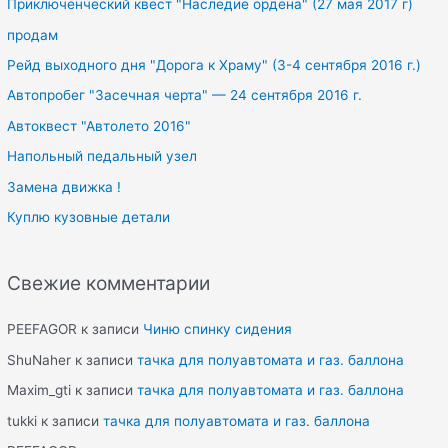
Приключенческий квест "Наследие ордена" (27 мая 2017 г)
r
продам
:
Рейд выходного дня "Дорога к Храму" (3-4 сентября 2016 г.)
Автопробег "Засечная черта" — 24 сентября 2016 г.
Автоквест "Автолето 2016"
Напольный педальный узел
Замена движка !
Куплю кузовные детали
Свежие комментарии
PEEFAGOR
к записи
Чиню спинку сидения
ShuNaher
к записи
тачка для полуавтомата и газ. баллона
Maxim_gti
к записи
тачка для полуавтомата и газ. баллона
tukki
к записи
тачка для полуавтомата и газ. баллона