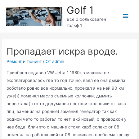
Перейти
Golf 1
к
Глав
содержимому
Всё о фольксваген
гольф 1
мен
Пропадает искра вроде.
Ремонт и тюнинг
/ От
admin
Приобрел недавно VW Jetta 1 1980г.в машина не
эксплатировалась где то год точно, взял ее она дымила
роботало ровно все нормально, проехал я на ней 90 км
уже))) поменял масло съемные колпочки, дымить
перестала( кто то додумался поставит колпочки от ваза
ппц, заменил на родные) заменил генератор так как
родной чето то работал то нет, акб новый, с проводкой у
нее беда. блин это о машине стоял карб солекс от 08
поменял на работаюший от 08 появилась проблема грешу