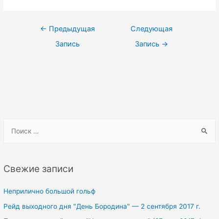
Навигация
←
Предыдущая
Следующая
по
Запись
Запись
→
записям
S
e
a
r
Свежие записи
c
h
Неприлично большой гольф
f
Рейд выходного дня "День Бородина" — 2 сентября 2017 г.
o