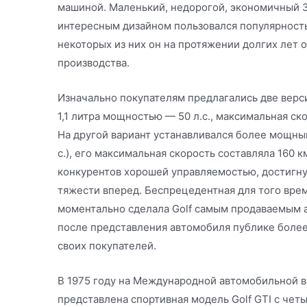
машиной. Маленький, недорогой, экономичный 3
интересным дизайном пользовался популярностью
некоторых из них он на протяжении долгих лет 
производства.
Изначально покупателям предлагались две верс
1,1 литра мощностью — 50 л.с., максимальная ск
На другой вариант устанавливался более мощный
с.), его максимальная скорость составляла 160 к
конкурентов хорошей управляемостью, достигну
тяжести вперед. Беспрецедентная для того вре
моментально сделала Golf самым продаваемым а
после представления автомобиля публике боле
своих покупателей.
В 1975 году на Международной автомобильной в
представлена спортивная модель Golf GTI с ч