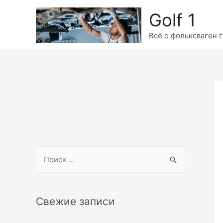
Перейти
Golf 1
к
содержимому
Всё о фольксваген г
S
e
a
r
Свежие записи
c