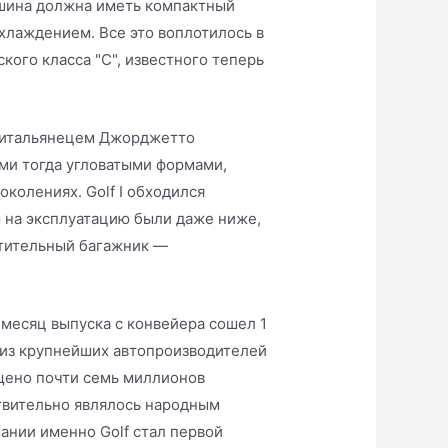
ашина должна иметь компактный
охлаждением. Все это воплотилось в
кого класса "С", известного теперь
 итальянецем Джорджетто
ми тогда угловатыми формами,
колениях. Golf I обходился
ы на эксплуатацию были даже ниже,
стительный багажник —
 месяц выпуска с конвейера сошел 1
 из крупнейших автопроизводителей
ущено почти семь миллионов
твительно являлось народным
ании именно Golf стал первой