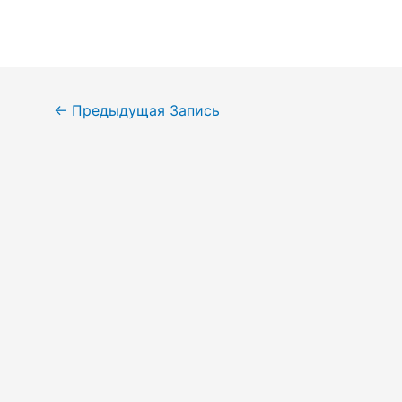
Навигация
←
Предыдущая Запись
по
записям