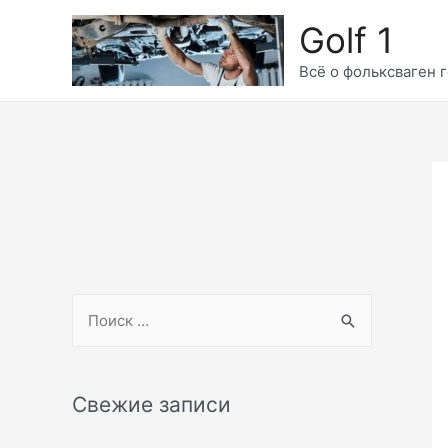
Перейти
Golf 1
к
содержимому
Всё о фольксваген г
S
e
a
r
Свежие записи
c