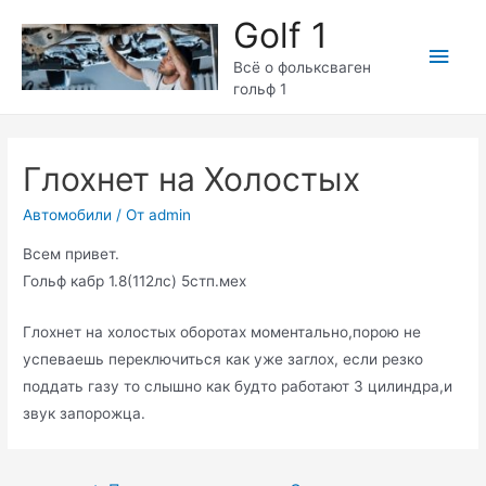
Перейти
Golf 1
к
Глав
содержимому
Всё о фольксваген
гольф 1
мен
Глохнет на Холостых
Автомобили
/ От
admin
Всем привет.
Гольф кабр 1.8(112лс) 5стп.мех
Глохнет на холостых оборотах моментально,порою не
успеваешь переключиться как уже заглох, если резко
поддать газу то слышно как будто работают 3 цилиндра,и
звук запорожца.
Навигация