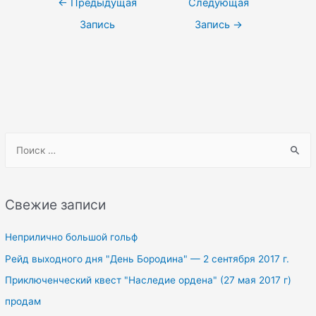
←
Предыдущая
Следующая
по
Запись
Запись
→
записям
S
e
a
r
Свежие записи
c
h
Неприлично большой гольф
f
Рейд выходного дня "День Бородина" — 2 сентября 2017 г.
o
Приключенческий квест "Наследие ордена" (27 мая 2017 г)
r
продам
: