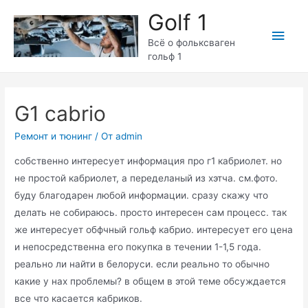
Перейти
Golf 1
к
Глав
содержимому
Всё о фольксваген
гольф 1
мен
G1 cabrio
Ремонт и тюнинг
/ От
admin
собственно интересует информация про г1 кабриолет. но
не простой кабриолет, а переделаный из хэтча. см.фото.
буду благодарен любой информации. сразу скажу что
делать не собираюсь. просто интересен сам процесс. так
же интересует обфчный гольф кабрио. интересует его цена
и непосредственна его покупка в течении 1-1,5 года.
реально ли найти в белоруси. если реально то обычно
какие у нах проблемы? в общем в этой теме обсуждается
все что касается кабриков.