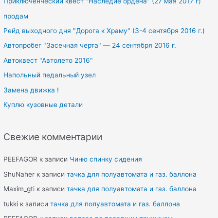
Приключенческий квест "Наследие ордена" (27 мая 2017 г)
r
продам
:
Рейд выходного дня "Дорога к Храму" (3-4 сентября 2016 г.)
Автопробег "Засечная черта" — 24 сентября 2016 г.
Автоквест "Автолето 2016"
Напольный педальный узел
Замена движка !
Куплю кузовные детали
Свежие комментарии
PEEFAGOR
к записи
Чиню спинку сидения
ShuNaher
к записи
тачка для полуавтомата и газ. баллона
Maxim_gti
к записи
тачка для полуавтомата и газ. баллона
tukki
к записи
тачка для полуавтомата и газ. баллона