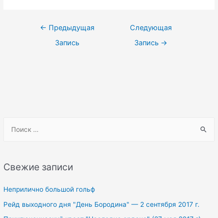
Навигация
←
Предыдущая
Следующая
по
Запись
Запись
→
записям
S
e
a
r
Свежие записи
c
h
Неприлично большой гольф
f
Рейд выходного дня "День Бородина" — 2 сентября 2017 г.
o