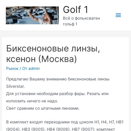
Перейти
Golf 1
к
Глав
содержимому
Всё о фольксваген
гольф 1
мен
Биксеноновые линзы,
ксенон (Москва)
Рынок
/ От
admin
Предлагаю Вашему вниманию биксеноновые линзы
Silverstar.
Для установки необходим разбор фары. Резать или
колхозить ничего не надо.
Свет сравним со штатными линзами.
В комплект входят переходники под цоколя H1, H4, H7, HB1
(9004), HB3 (9005), HB4 (9006), HB7 (9007); комплект