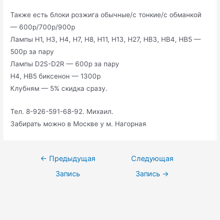
Также есть блоки розжига обычные/с тонкие/с обманкой
— 600р/700р/900р
Лампы H1, H3, H4, H7, H8, H11, H13, H27, HB3, HB4, HB5 —
500р за пару
Лампы D2S-D2R — 600р за пару
H4, HB5 биксенон — 1300р
Клубням — 5% скидка сразу.
Тел. 8-926-591-68-92. Михаил.
Забирать можно в Москве у м. Нагорная
Навигация
←
Предыдущая
Следующая
по
Запись
Запись
→
записям