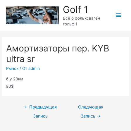
Перейти
Golf 1
к
Глав
содержимому
Всё о фольксваген
гольф 1
мен
Амортизаторы пер. KYB
ultra sr
Рынок
/ От
admin
б.у 20км
80$
Навигация
←
Предыдущая
Следующая
по
Запись
Запись
→
записям